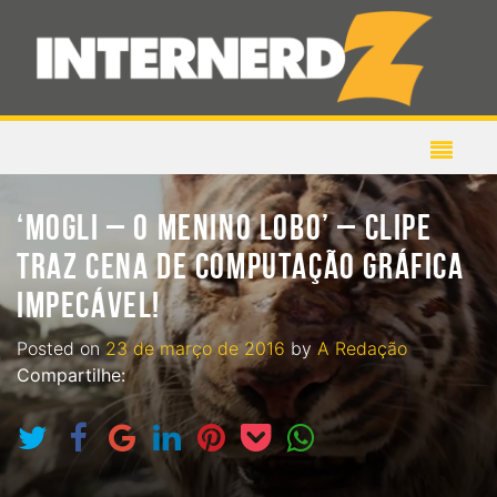
‘MOGLI – O MENINO LOBO’ – CLIPE
TRAZ CENA DE COMPUTAÇÃO GRÁFICA
IMPECÁVEL!
Posted on
23 de março de 2016
by
A Redação
Compartilhe: