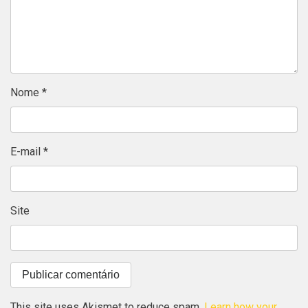
Nome
*
E-mail
*
Site
This site uses Akismet to reduce spam.
Learn how your