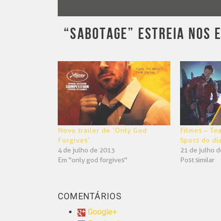
“SABOTAGE” ESTREIA NOS 
Novo trailer de ‘Only God
Filmes – Tea
Forgives’
Spots do di
4 de julho de 2013
21 de julho 
Em "only god forgives"
Post similar
COMENTÁRIOS
Google+