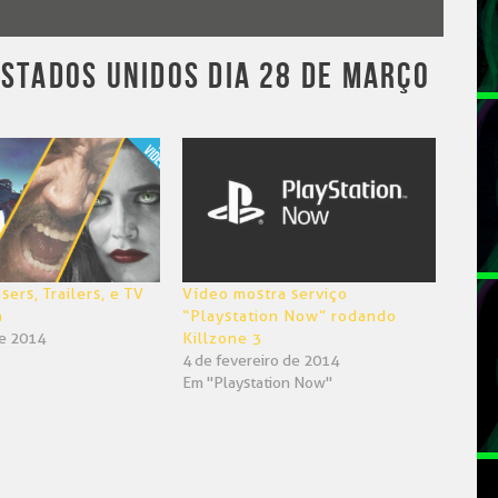
ESTADOS UNIDOS DIA 28 DE MARÇO
sers, Trailers, e TV
Vídeo mostra serviço
a
“Playstation Now” rodando
de 2014
Killzone 3
4 de fevereiro de 2014
Em "Playstation Now"