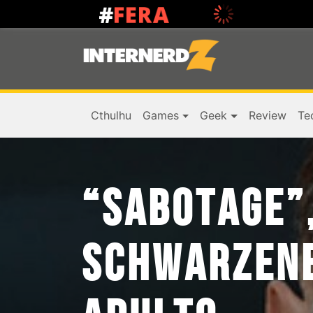
Cthulhu
Games
Geek
Review
Te
“SABOTAGE”
SCHWARZENE