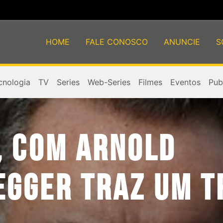
HOME
FALE CONOSCO
ANUNCIE
S
cnologia
TV
Series
Web-Series
Filmes
Eventos
Publ
, COM ARNOLD
GGER TRAZ UM TR