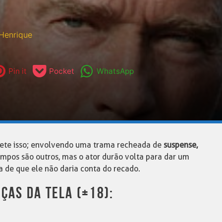
Henrique
Pin it
Pocket
WhatsApp
flete isso; envolvendo uma trama recheada de
suspense,
tempos são outros, mas o ator durão volta para dar um
a de que ele não daria conta do recado.
NÇAS DA TELA (+18):