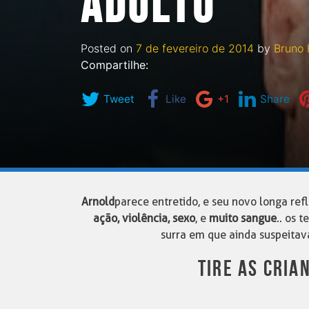
ADULTO
Posted on
7 de fevereiro de 2014
by
Bruno 
Compartilhe:
Tweet
Like
+1
Share
Arnold
parece entretido, e seu novo longa re
ação, violência, sexo
, e
muito sangue
.. os 
surra em que ainda suspeitav
TIRE AS CRIA