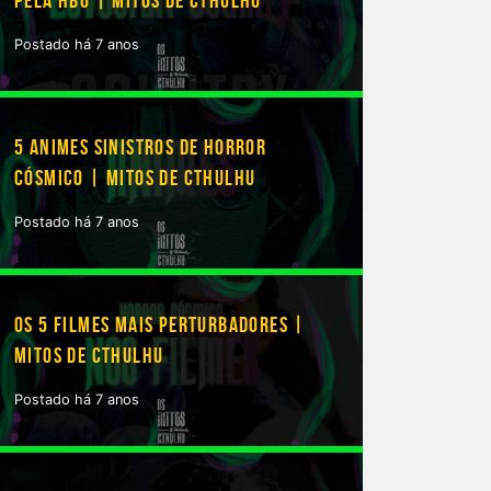
PELA HBO | MITOS DE CTHULHU
Postado há 7 anos
5 ANIMES SINISTROS DE HORROR
CÓSMICO | MITOS DE CTHULHU
Postado há 7 anos
OS 5 FILMES MAIS PERTURBADORES |
MITOS DE CTHULHU
Postado há 7 anos