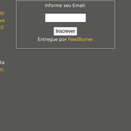
Informe seu Email:
ti
ve
.0
Entregue por
FeedBurner
ta
r/
.