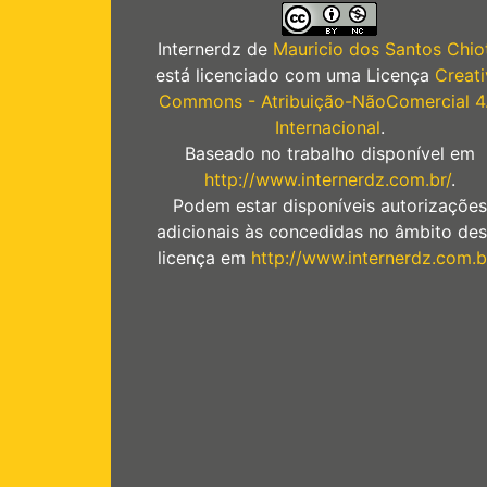
Internerdz
de
Mauricio dos Santos Chiot
está licenciado com uma Licença
Creati
Commons - Atribuição-NãoComercial 4
Internacional
.
Baseado no trabalho disponível em
http://www.internerdz.com.br/
.
Podem estar disponíveis autorizações
adicionais às concedidas no âmbito des
licença em
http://www.internerdz.com.b