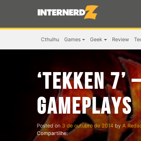
Cthulhu
Games
Geek
Review
Te
‘TEKKEN 7’ 
GAMEPLAYS
Posted on
3 de outubro de 2014
by
A Reda
Compartilhe: