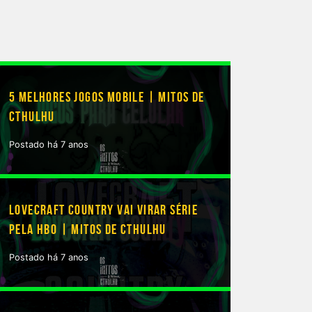
5 MELHORES JOGOS MOBILE | MITOS DE
CTHULHU
Postado há 7 anos
LOVECRAFT COUNTRY VAI VIRAR SÉRIE
PELA HBO | MITOS DE CTHULHU
Postado há 7 anos