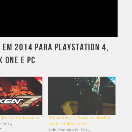
 EM 2014 PARA PLAYSTATION 4,
X ONE E PC
– Trailer de Anuncio
‘Demolidor’ – Série da Netflix
de 2014
ganha trailer oficial
"
4 de fevereiro de 2015