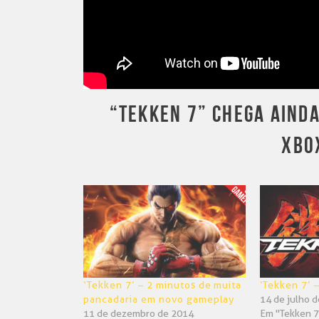
“TEKKEN 7” CHEGA AINDA
XBO
‘Tekken 7’ – 2 minutos de muita
‘Tekken 7’ 
pancadaria em novo gameplay
14 de julho 
11 de dezembro de 2014
Em "Tekken 7