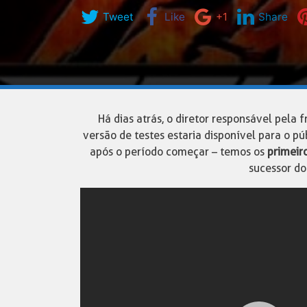
Tweet
Like
+1
Share
Há dias atrás, o diretor responsável pela
versão de testes estaria disponível para o p
após o período começar – temos os
primeir
sucessor do