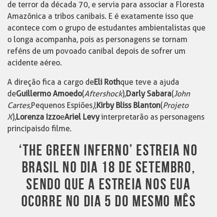
de terror da década 70, e servia para associar a Floresta
Amazônica a tribos canibais. E é exatamente isso que
acontece com o grupo de estudantes ambientalistas que
o longa acompanha, pois as personagens se tornam
reféns de um povoado canibal depois de sofrer um
acidente aéreo.
A direção fica a cargo de
Eli Roth
que teve a ajuda
de
Guillermo Amoedo
(
Aftershock
),
Darly Sabara
(
John
Cartes,
Pequenos Espiões
),
Kirby Bliss Blanton
(
Projeto
X
),
Lorenza Izzo
e
Ariel Levy
interpretarão as personagens
principais do filme.
‘THE GREEN INFERNO’ ESTREIA NO
BRASIL NO DIA 18 DE SETEMBRO,
SENDO QUE A ESTREIA NOS EUA
OCORRE NO DIA 5 DO MESMO MÊS