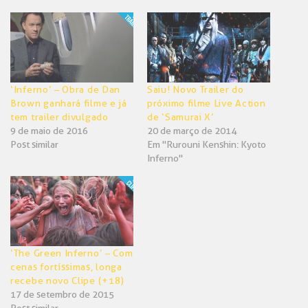
‘Inferno’ – Obra de Dan
Saiu! Novo Trailer do
Brown ganhará filme e já
próximo filme Live Action
tem trailer divulgado
de ‘Samurai X’
9 de maio de 2016
20 de março de 2014
Post similar
Em "Rurouni Kenshin: Kyoto
Inferno"
‘The Green Inferno’ – Com
cenas fortíssimas, longa
recebe novo Clipe (+18)
17 de setembro de 2015