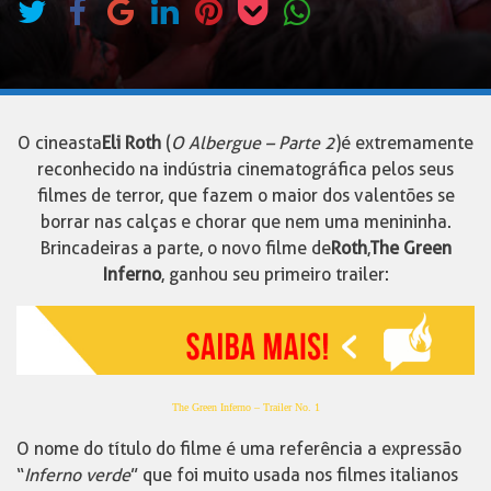
O cineasta
Eli Roth
(
O Albergue – Parte 2
)
é extremamente
reconhecido na indústria cinematográfica pelos seus
filmes de terror, que fazem o maior dos valentões se
borrar nas calças e chorar que nem uma menininha.
Brincadeiras a parte, o novo filme de
Roth
,
The Green
Inferno
, ganhou seu primeiro trailer:
The Green Inferno – Trailer No. 1
O nome do título do filme é uma referência a expressão
“
Inferno ver
de
” que foi muito usada nos filmes italianos