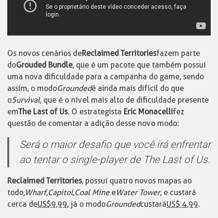
Os novos cenários de
Reclaimed Territories
fazem parte
do
Grouded Bundle
, que é um pacote que também possuí
uma nova dificuldade para a campanha do game, sendo
assim, o modo
Grounded
é ainda mais difícil do que
o
Survival
, que é o nível mais alto de dificuldade presente
em
The Last of Us
. O estrategista
Eric Monacelli
fez
questão de comentar a adição desse novo modo:
Será o maior desafio que você irá enfrentar
ao tentar o single-player de The Last of Us
.
Reclaimed Territories
, possuí quatro novos mapas ao
todo,
Wharf
,
Capitol
,
Coal Mine
e
Water Tower
, e custará
cerca de
US$
9,99
, já o modo
Grounded
custará
US$ 4,99
.