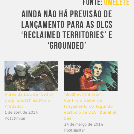
FONTE:
OMELETE
AINDA NÃO HÁ PREVISÃO DE
LANÇAMENTO PARA AS DLCS
‘RECLAIMED TERRITORIES’ E
‘GROUNDED’
Vídeo da DLC de ‘Call of
‘Bioshock Infinite’ |
Duty: Ghosts’ mostra o
Confira o trailer de
Predador
lançamento do segundo
1 de abril de 2014
episódio da DLC ”Burial at
Post similar
Sea”
25 de março de 2014
Post similar