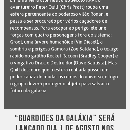
Em uma Terra alternativa do século XXXI, o
aventureiro Peter Quill (Chris Pratt) rouba uma
esfera pertencente ao poderoso vilão Ronan, e
passa a ser procurado por vários caçadores de
recompensas. Para escapar ao perigo, ele une
forças com quatro personagens fora do sistema:
Groot, uma árvore humanóide (Vin Diesel), a
sombria e perigosa Gamora (Zoe Saldana), o texugo
rápido no gatilho Rocket Racoon (Bradley Cooper) e
o vingativo Drax, o Destruidor (Dave Bautista). Mas
Quill descobre que a esfera roubada possui um
poder capaz de mudar os rumos do universo, e logo
o grupo deverá proteger o objeto para salvar o
futuro da galáxia.
“GUARDIÕES DA GALÁXIA” SERÁ
LANÇADO DIA 1 DE AGOSTO NOS