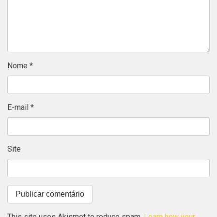
Nome
*
E-mail
*
Site
This site uses Akismet to reduce spam.
Learn how your