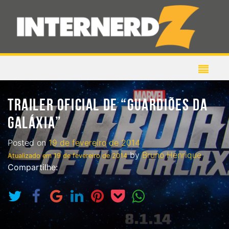
TRAILER OFICIAL DE “GUARDIÕES DA
GALÁXIA”
Posted on
19 de fevereiro de 2014
by
Bruno Henrique
Atualizado em
19 de fevereiro de 2014
Compartilhe: