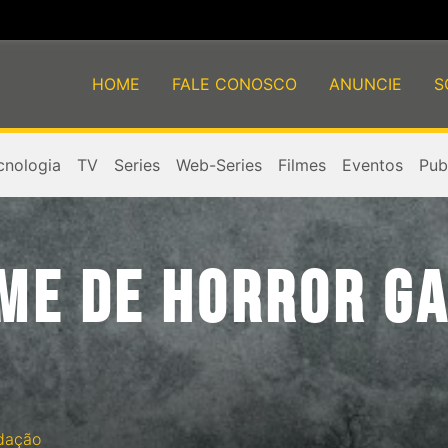
HOME
FALE CONOSCO
ANUNCIE
S
cnologia
TV
Series
Web-Series
Filmes
Eventos
Publ
LME DE HORROR G
dação