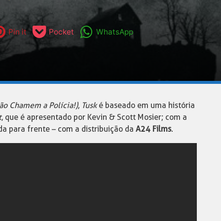
Pin it
Pocket
WhatsApp
Não Chamem a Polícia!)
,
Tusk
é baseado em uma história
t
, que é apresentado por Kevin & Scott Mosier; com a
da para frente – com a distribuição da
A24 Films
.