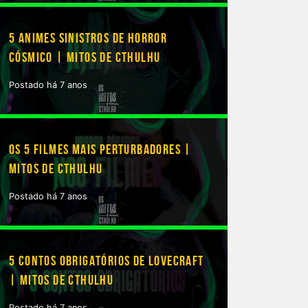
5 ANIMES SINISTROS DE HORROR
CÓSMICO | MITOS DE CTHULHU
Postado há 7 anos
OS 5 FILMES MAIS PERTURBADORES |
MITOS DE CTHULHU
Postado há 7 anos
5 CONTOS OBRIGATÓRIOS DE LOVECRAFT
| MITOS DE CTHULHU
Postado há 7 anos