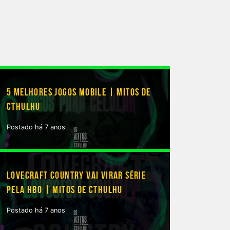
5 MELHORES JOGOS MOBILE | MITOS DE
CTHULHU
Postado há 7 anos
LOVECRAFT COUNTRY VAI VIRAR SÉRIE
PELA HBO | MITOS DE CTHULHU
Postado há 7 anos