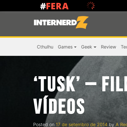
Cthulhu
Games
Geek
Review
Te
‘TUSK’ – FI
VÍDEOS
Posted on
17 de setembro de 2014
by
A Re