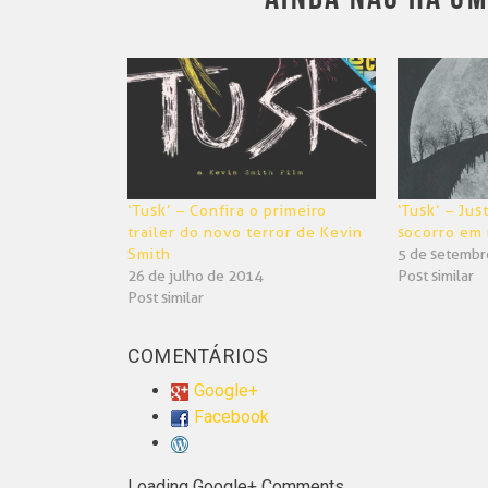
‘Tusk’ – Confira o primeiro
‘Tusk’ – Ju
trailer do novo terror de Kevin
socorro em 
Smith
5 de setembr
26 de julho de 2014
Post similar
Post similar
COMENTÁRIOS
Google+
Facebook
Loading Google+ Comments ...