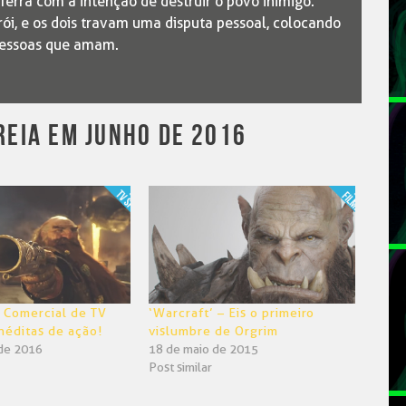
erra com a intenção de destruir o povo inimigo.
ói, e os dois travam uma disputa pessoal, colocando
 pessoas que amam.
EIA EM JUNHO DE 2016
– Comercial de TV
‘Warcraft’ – Eis o primeiro
inéditas de ação!
vislumbre de Orgrim
de 2016
18 de maio de 2015
Post similar