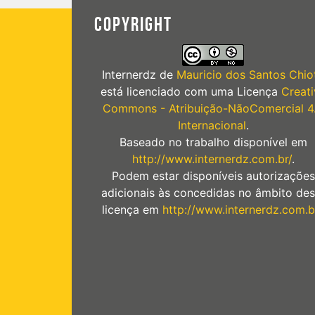
COPYRIGHT
Internerdz
de
Mauricio dos Santos Chiot
está licenciado com uma Licença
Creati
Commons - Atribuição-NãoComercial 4
Internacional
.
Baseado no trabalho disponível em
http://www.internerdz.com.br/
.
Podem estar disponíveis autorizações
adicionais às concedidas no âmbito des
licença em
http://www.internerdz.com.b