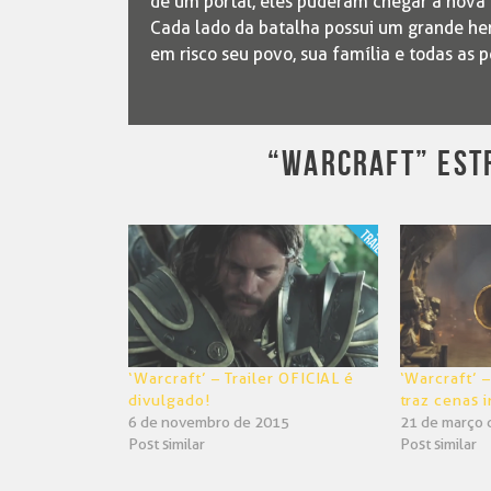
de um portal, eles puderam chegar à nova T
Cada lado da batalha possui um grande her
em risco seu povo, sua família e todas as
“WARCRAFT” ESTR
‘Warcraft’ – Trailer OFICIAL é
‘Warcraft’ 
divulgado!
traz cenas 
6 de novembro de 2015
21 de março 
Post similar
Post similar