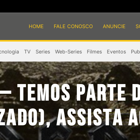
HOME
FALE CONOSCO
ANUNCIE
S
cnologia
TV
Series
Web-Series
Filmes
Eventos
Publ
 – TEMOS PARTE 
ZADO), ASSISTA 