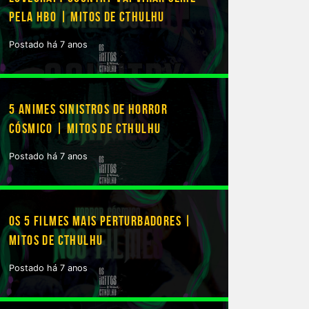
PELA HBO | MITOS DE CTHULHU
Postado há 7 anos
5 ANIMES SINISTROS DE HORROR
CÓSMICO | MITOS DE CTHULHU
Postado há 7 anos
OS 5 FILMES MAIS PERTURBADORES |
MITOS DE CTHULHU
Postado há 7 anos