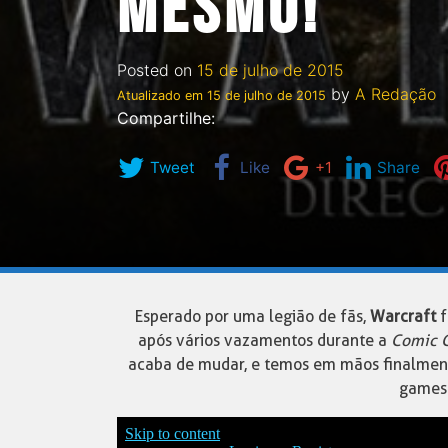
MESMO!
Posted on
15 de julho de 2015
by
A Redação
Atualizado em
15 de julho de 2015
Compartilhe:
Tweet
Like
+1
Share
Esperado por uma legião de fãs,
Warcraft
f
após vários vazamentos durante a
Comic 
acaba de mudar, e temos em mãos finalment
games 