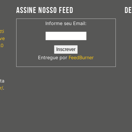
ASSINE NOSSO FEED
D
Informe seu Email:
ti
ve
.0
Entregue por
FeedBurner
ta
r/
.