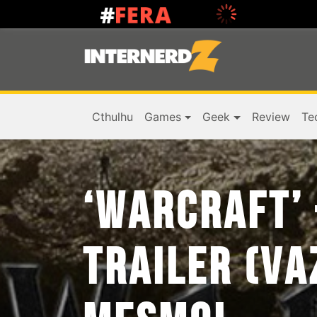
Cthulhu
Games
Geek
Review
Te
‘WARCRAFT’
TRAILER (VA