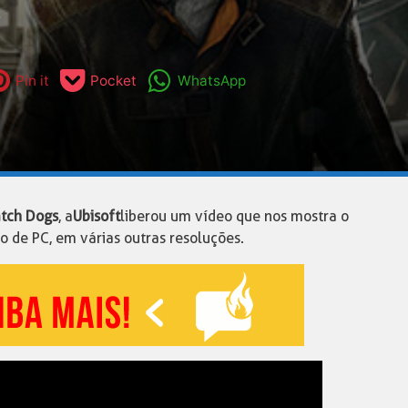
s
Pin it
Pocket
WhatsApp
tch Dogs
, a
Ubisoft
liberou um vídeo que nos mostra o
o de PC, em várias outras resoluções.