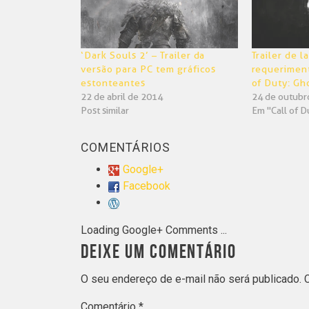
‘Dark Souls 2’ – Trailer da
Trailer de 
versão para PC tem gráficos
requeriment
estonteantes
of Duty: Gh
22 de abril de 2014
24 de outubr
Post similar
Em "Call of D
COMENTÁRIOS
Google+
Facebook
Loading Google+ Comments ...
DEIXE UM COMENTÁRIO
O seu endereço de e-mail não será publicado.
Comentário
*