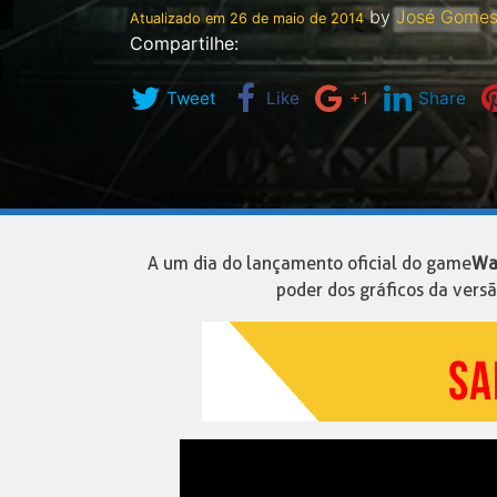
by
José Gome
Atualizado em
26 de maio de 2014
Compartilhe:
Tweet
Like
+1
Share
A um dia do lançamento oficial do game
Wa
poder dos gráficos da versã