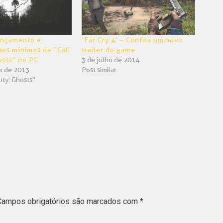
lançamento e
‘Far Cry 4’ – Confira um novo
os mínimos de “Call
trailer do game
osts” no PC
3 de julho de 2014
o de 2013
Post similar
uty: Ghosts"
Campos obrigatórios são marcados com
*