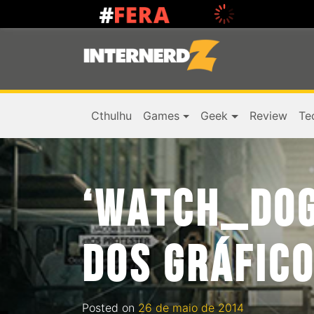
Cthulhu
Games
Geek
Review
Te
‘WATCH_DOG
DOS GRÁFICO
Posted on
26 de maio de 2014