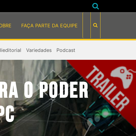
OBRE
FAÇA PARTE DA EQUIPE
ieditorial
Variedades
Podcast
RA O PODER
PC