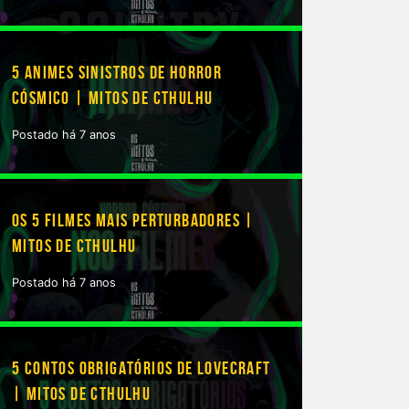
5 ANIMES SINISTROS DE HORROR
CÓSMICO | MITOS DE CTHULHU
Postado há 7 anos
OS 5 FILMES MAIS PERTURBADORES |
MITOS DE CTHULHU
Postado há 7 anos
5 CONTOS OBRIGATÓRIOS DE LOVECRAFT
| MITOS DE CTHULHU