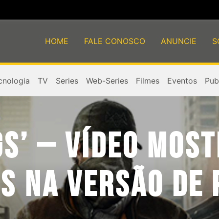
HOME
FALE CONOSCO
ANUNCIE
S
cnologia
TV
Series
Web-Series
Filmes
Eventos
Publ
S’ – VÍDEO MOST
S NA VERSÃO DE 