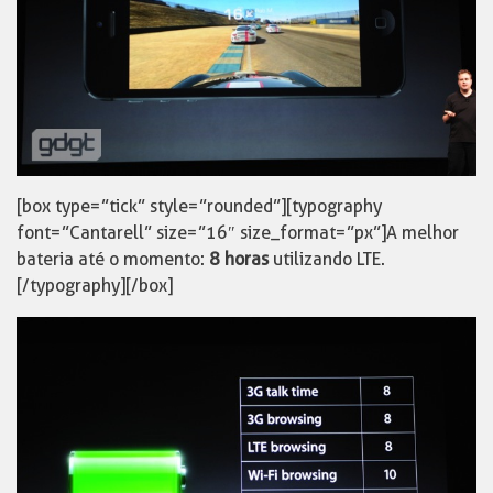
[box type=”tick” style=”rounded”][typography
font=”Cantarell” size=”16″ size_format=”px”]A melhor
bateria até o momento:
8 horas
utilizando LTE.
[/typography][/box]