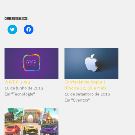
COMPARTILHE ISSO:
Clique
Clique
para
para
compartilhar
compartilhar
no
no
Twitter(abre
Facebook(abre
em
em
nova
nova
janela)
janela)
WWDC 2013
Conferência Apple |
10 de junho de 2013
iPhone 5c, 5S e mais!
Em "Tecnologia"
10 de setembro de 2013
Em "Eventos"