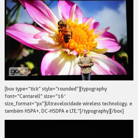
[box type=”tick” style=”rounded”][typography
font=”Cantarell” size=”16″
size_format=”px”]Ultravelocidade wireless technology. e
também HSPA+, DC-HSDPA e LTE.”[/typography][/box]