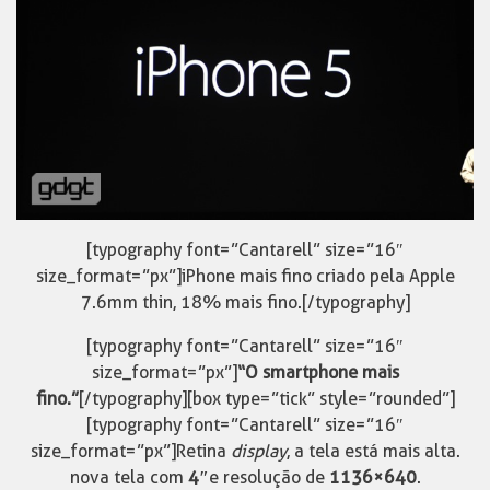
[typography font=”Cantarell” size=”16″
size_format=”px”]iPhone mais fino criado pela Apple
7.6mm thin, 18% mais fino.[/typography]
[typography font=”Cantarell” size=”16″
size_format=”px”]
“O smartphone mais
fino.”
[/typography][box type=”tick” style=”rounded”]
[typography font=”Cantarell” size=”16″
size_format=”px”]Retina
display
, a tela está mais alta.
nova tela com
4″
e resolução de
1136×640
.