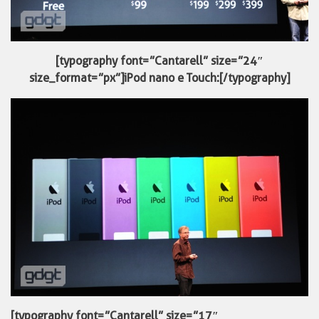
[typography font=”Cantarell” size=”24″
size_format=”px”]iPod nano e Touch:[/typography]
[typography font=”Cantarell” size=”17″