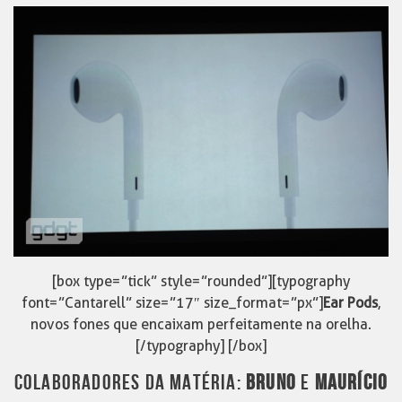
[box type=”tick” style=”rounded”][typography
font=”Cantarell” size=”17″ size_format=”px”]
Ear Pods
,
novos fones que encaixam perfeitamente na orelha.
[/typography] [/box]
COLABORADORES DA MATÉRIA:
BRUNO
E
MAURÍCIO