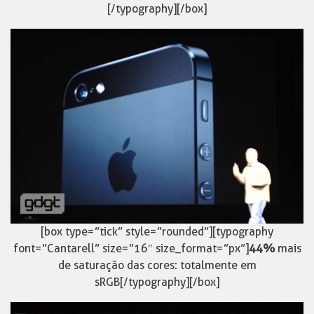
[/typography][/box]
[box type=”tick” style=”rounded”][typography
font=”Cantarell” size=”16″ size_format=”px”]
44%
mais
de saturação das cores: totalmente em
sRGB[/typography][/box]