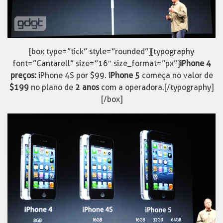
[box type=”tick” style=”rounded”][typography
font=”Cantarell” size=”16″ size_format=”px”]
iPhone 4
preços:
iPhone 4S por $99.
iPhone 5
começa no valor de
$199
no plano de
2 anos
com a operadora.[/typography]
[/box]