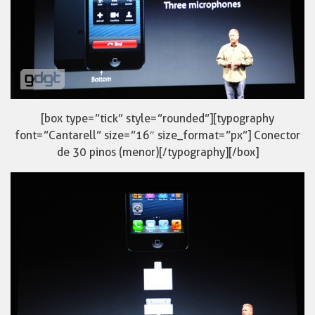
[box type=”tick” style=”rounded”][typography
font=”Cantarell” size=”16″ size_format=”px”] Conector
de 30 pinos (menor)[/typography][/box]