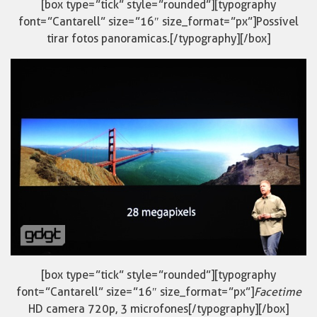
[box type=”tick” style=”rounded”][typography
font=”Cantarell” size=”16″ size_format=”px”]Possível
tirar fotos panoramicas.[/typography][/box]
[box type=”tick” style=”rounded”][typography
font=”Cantarell” size=”16″ size_format=”px”]
Facetime
HD camera 720p, 3 microfones[/typography][/box]