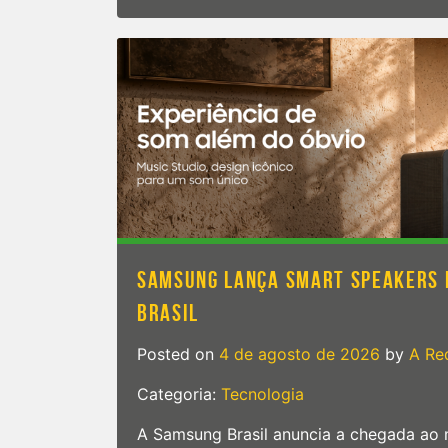
OPPO
anuncia
a
linha
Reno16
no
Brasil
SAMSUNG LANÇA SMART SPEAKERS M
BRASIL
Posted on
4 de agosto de 2026
by
A Re
Categoria:
Tecnologia
A Samsung Brasil anuncia a chegada ao 