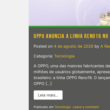
no
Brasil
OPPO ANUNCIA A LINHA RENO16 NO
Posted on
4 de agosto de 2026
by
A Re
Categoria:
Tecnologia
A OPPO, uma das maiores fabricantes d
milhões de usuários globalmente, apres
brasileiro: a linha OPPO Reno16. O lan
OPPO […]
from OPPO anuncia a linha 
Leia mais…
on
Publicado em
Tecnologia
Leave a comment