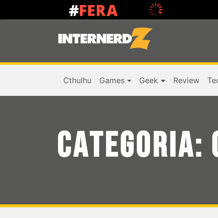
Cthulhu
Games
Geek
Review
Te
CATEGORIA: