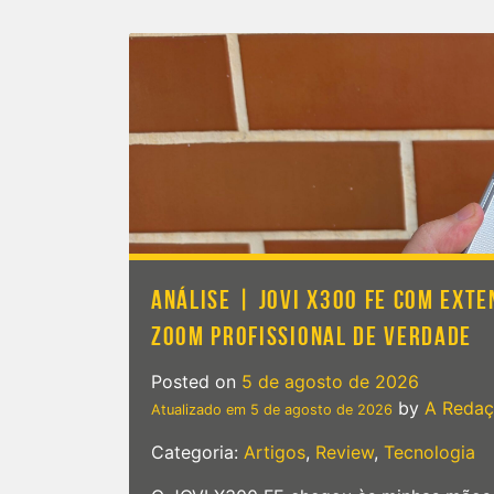
ANÁLISE | JOVI X300 FE COM EXTE
ZOOM PROFISSIONAL DE VERDADE
Posted on
5 de agosto de 2026
by
A Reda
Atualizado em
5 de agosto de 2026
Categoria:
Artigos
,
Review
,
Tecnologia