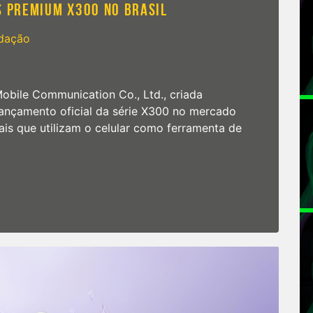
profissional
S PREMIUM X300 NO BRASIL
de
verdade
dação
obile Communication Co., Ltd., criada
 lançamento oficial da série X300 no mercado
nais que utilizam o celular como ferramenta de
martphones premium X300 no Brasil
hones
m