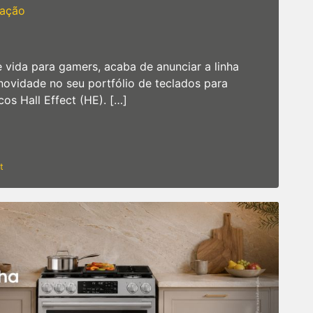
ação
e vida para gamers, acaba de anunciar a linha
vidade no seu portfólio de teclados para
s Hall Effect (HE). […]
nha Huntsman V3 HE Magnetic 8KHz
on
t
Razer
apresenta
a
linha
Huntsman
V3
HE
Magnetic
8KHz