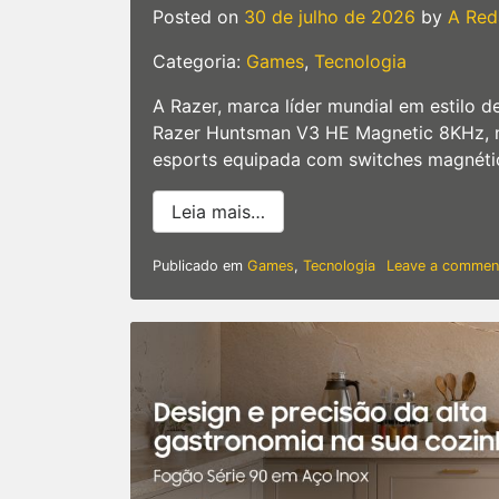
Posted on
30 de julho de 2026
by
A Red
Categoria:
Games
,
Tecnologia
A Razer, marca líder mundial em estilo d
Razer Huntsman V3 HE Magnetic 8KHz, no
esports equipada com switches magnético
from Razer apresenta a li
Leia mais…
Publicado em
Games
,
Tecnologia
Leave a commen