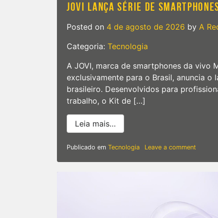
JOVI LANÇA SÉRIE DE SMARTPHONE
Posted on
4 de agosto de 2026
by
A Re
Categoria:
Tecnologia
A JOVI, marca de smartphones da vivo M
exclusivamente para o Brasil, anuncia o
brasileiro. Desenvolvidos para profissio
trabalho, o Kit de […]
from JOVI lança série de s
Leia mais…
on
Publicado em
Tecnologia
Leave a comment
JOVI
lança
série
de
smartp
premiu
X300