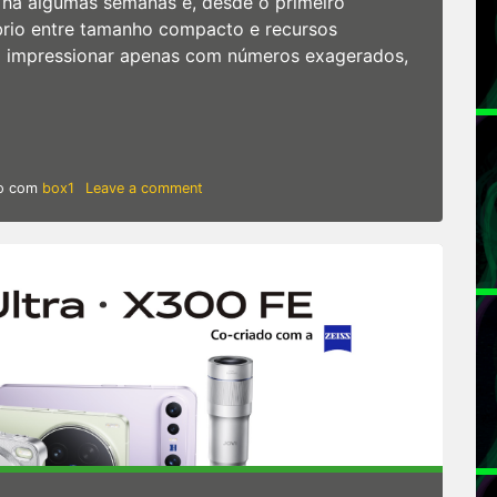
há algumas semanas e, desde o primeiro
brio entre tamanho compacto e recursos
a impressionar apenas com números exagerados,
FE com Extensor ZEISS – Compacto, potente e com zoom pr
on
o com
box1
Leave a comment
Análise
|
JOVI
X300
FE
com
Extensor
ZEISS
–
Compacto,
potente
e
com
zoom