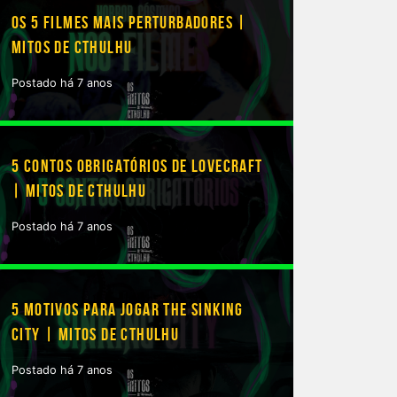
OS 5 FILMES MAIS PERTURBADORES |
MITOS DE CTHULHU
Postado há 7 anos
5 CONTOS OBRIGATÓRIOS DE LOVECRAFT
| MITOS DE CTHULHU
Postado há 7 anos
5 MOTIVOS PARA JOGAR THE SINKING
CITY | MITOS DE CTHULHU
Postado há 7 anos