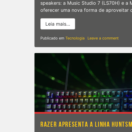
speakers: a Music Studio 7 (LS70H) e a 
oferecer uma nova forma de aproveitar o
from Samsung lança smart s
Leia mais…
on
Publicado em
Tecnologia
Leave a comment
Samsu
lança
smart
speake
Music
Studio
7
e
Music
Studio
5
no
Brasil
RAZER APRESENTA A LINHA HUNTSM