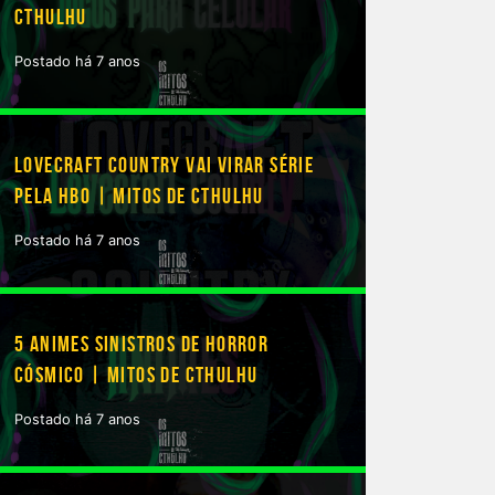
CTHULHU
Postado há 7 anos
ofissional de verdade
LOVECRAFT COUNTRY VAI VIRAR SÉRIE
PELA HBO | MITOS DE CTHULHU
Postado há 7 anos
5 ANIMES SINISTROS DE HORROR
CÓSMICO | MITOS DE CTHULHU
Postado há 7 anos