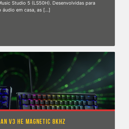
Music Studio 5 (LS50H). Desenvolvidas para
 áudio em casa, as […]
peakers Music Studio 7 e Music Studio 5 no Brasil
ng
rs
AN V3 HE MAGNETIC 8KHZ