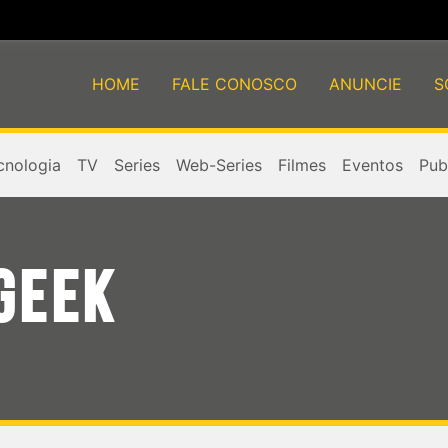
HOME
FALE CONOSCO
ANUNCIE
S
cnologia
TV
Series
Web-Series
Filmes
Eventos
Publ
GEEK