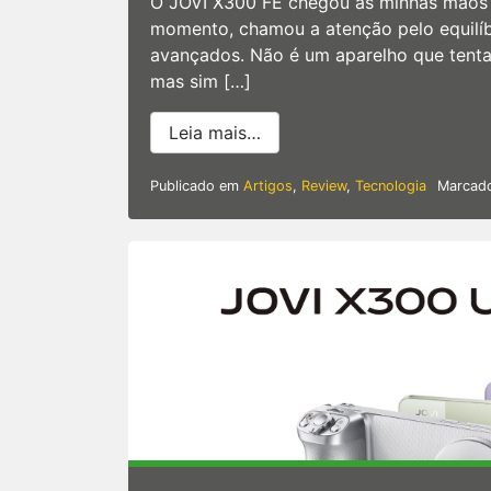
O JOVI X300 FE chegou às minhas mãos 
momento, chamou a atenção pelo equilí
avançados. Não é um aparelho que tent
mas sim […]
from Análise | JOVI X300 
Leia mais…
Publicado em
Artigos
,
Review
,
Tecnologia
Marcad