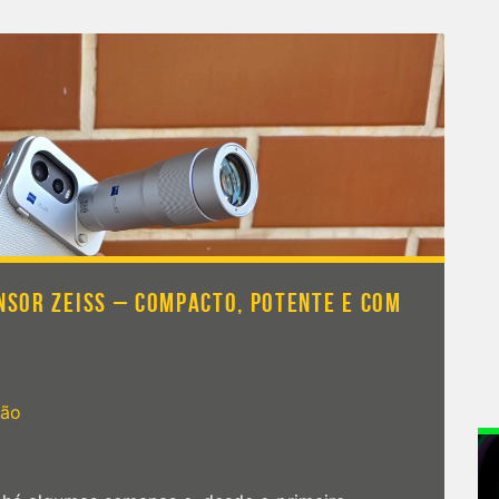
NSOR ZEISS – COMPACTO, POTENTE E COM
ção