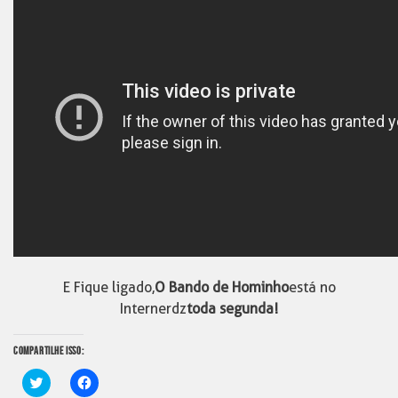
E Fique ligado,
O Bando de Hominho
está no
Internerdz
toda segunda!
COMPARTILHE ISSO:
Clique
Clique
para
para