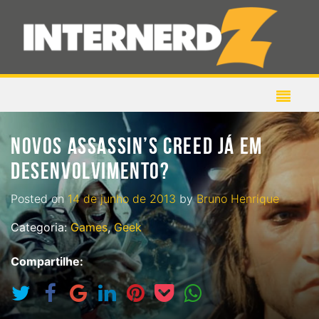
NOVOS ASSASSIN’S CREED JÁ EM
DESENVOLVIMENTO?
Posted on
14 de junho de 2013
by
Bruno Henrique
Categoria:
Games
,
Geek
Compartilhe: