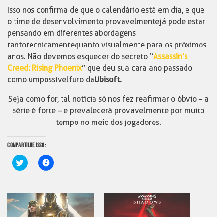
Isso nos confirma de que o calendário está em dia, e que
o time de desenvolvimento provavelmente já pode estar
pensando em diferentes abordagens
tanto tecnicamente quanto visualmente para os próximos
anos. Não devemos esquecer do secreto “
Assassin’s
Creed: Rising Phoenix
” que deu sua cara ano passado
como um possível furo da
Ubisoft.
Seja como for, tal notícia só nos fez reafirmar o óbvio – a
série é forte – e prevalecerá provavelmente por muito
tempo no meio dos jogadores.
COMPARTILHE ISSO:
Clique
Clique
para
para
compartilhar
compartilhar
no
no
Twitter(abre
Facebook(abre
em
em
nova
nova
janela)
janela)