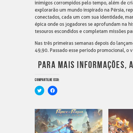
inimigos corrompidos pelo tempo, além de cri
explorarão um mundo inspirado na Pérsia, re
conectados, cada um com sua identidade, mar
épica onde os jogadores se aprofundam na hi
tesouros escondidos e completam missões par
Nas três primeiras semanas depois do lançame
49,90. Passado esse período promocional, o v
PARA MAIS INFORMAÇÕES, A
COMPARTILHE ISSO:
Clique
Clique
para
para
compartilhar
compartilhar
no
no
Twitter(abre
Facebook(abre
em
em
nova
nova
janela)
janela)