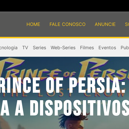
HOME
FALE CONOSCO
ANUNCIE
S
cnologia
TV
Series
Web-Series
Filmes
Eventos
Publ
RINCE OF PERSIA:
 A DISPOSITIVOS