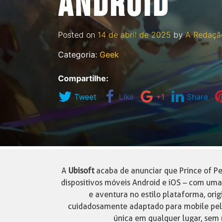
ANDROID
Posted on
14 de abril de 2025
by
A Redaçã
Categoria:
Geek
Compartilhe:
Tweet
Like
+1
Share
A
Ubisoft
acaba de anunciar que Prince of Pe
dispositivos móveis Android e iOS – com uma
e aventura no estilo plataforma, ori
cuidadosamente adaptado para mobile pelo
única em qualquer lugar, sem 