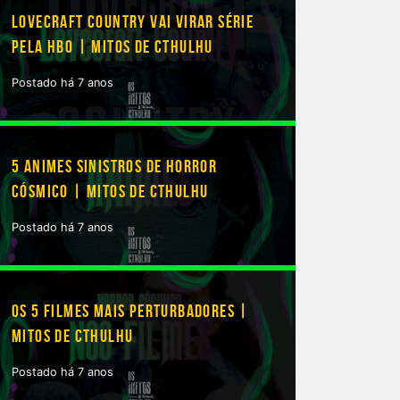
LOVECRAFT COUNTRY VAI VIRAR SÉRIE
PELA HBO | MITOS DE CTHULHU
Postado há 7 anos
5 ANIMES SINISTROS DE HORROR
CÓSMICO | MITOS DE CTHULHU
Postado há 7 anos
OS 5 FILMES MAIS PERTURBADORES |
MITOS DE CTHULHU
Postado há 7 anos