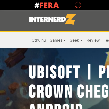
Cthulhu
Games
Geek
Review
Te
UBISOFT | P
CROWN CHEGA