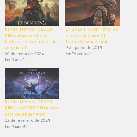
janela)
janela)
Bandai Namco | ELDEN
E3 2019 | ‘Elden Ring’ do
RING Shadow of the
criador de Game Of
Erdtree recebe trailer de
Thrones é anunciado
lançamento
9 de junho de 2019
20 de junho de 2024
Em "Eventos"
Em "Geek"
Bandai Namco | ELDEN
RING NIGHTREIGN recebe
data de lançamento
12 de fevereiro de 2025
Em "Games"