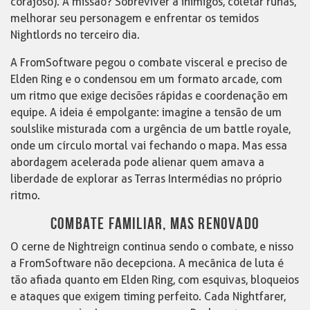
corajoso). A missão? Sobreviver a inimigos, coletar runas,
melhorar seu personagem e enfrentar os temidos
Nightlords no terceiro dia.
A FromSoftware pegou o combate visceral e preciso de
Elden Ring e o condensou em um formato arcade, com
um ritmo que exige decisões rápidas e coordenação em
equipe. A ideia é empolgante: imagine a tensão de um
soulslike misturada com a urgência de um battle royale,
onde um círculo mortal vai fechando o mapa. Mas essa
abordagem acelerada pode alienar quem amava a
liberdade de explorar as Terras Intermédias no próprio
ritmo.
COMBATE FAMILIAR, MAS RENOVADO
O cerne de Nightreign continua sendo o combate, e nisso
a FromSoftware não decepciona. A mecânica de luta é
tão afiada quanto em Elden Ring, com esquivas, bloqueios
e ataques que exigem timing perfeito. Cada Nightfarer,