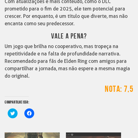
Com atualizações e mais conteúdo, como o DLC
prometido para o fim de 2025, ele tem potencial para
crescer. Por enquanto, é um título que diverte, mas não
encanta como seu predecessor.
VALE A PENA?
Um jogo que brilha no cooperativo, mas tropeça na
repetitividade e na falta de profundidade narrativa.
Recomendado para fãs de Elden Ring com amigos para
compartilhar a jornada, mas não espere a mesma magia
do original.
NOTA: 7,5
COMPARTILHE ISSO:
Clique
Clique
para
para
compartilhar
compartilhar
no
no
Twitter(abre
Facebook(abre
em
em
nova
nova