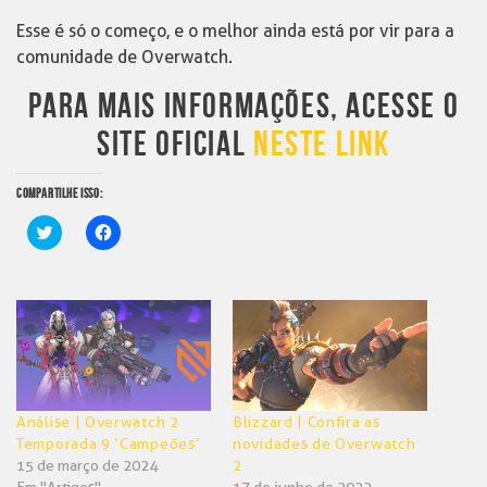
Esse é só o começo, e o melhor ainda está por vir para a
comunidade de Overwatch.
PARA MAIS INFORMAÇÕES, ACESSE O
SITE OFICIAL
NESTE LINK
COMPARTILHE ISSO:
Clique
Clique
para
para
compartilhar
compartilhar
no
no
Twitter(abre
Facebook(abre
em
em
nova
nova
janela)
janela)
Análise | Overwatch 2
Blizzard | Confira as
Temporada 9 ‘Campeões’
novidades de Overwatch
15 de março de 2024
2