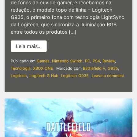
de fones de ouvido gamer, e recebemos na
redação, o modelo topo de linha – Logitech
G935, o primeiro fone com tecnologia LightSync
da Logitech, que sincroniza a iluminação RGB
entre todos os produtos […]
from Análise | Logitech traz o G935 re
Leia mais…
Publicado em
Games
,
Nintendo Switch
,
PC
,
PS4
,
Review
,
Tecnologia
,
XBOX ONE
Marcado com
Battlefield V
,
G935
,
Logitech
,
Logitech G Hub
,
Logitech G935
Leave a comment
on
Análise
|
Logitech
traz
o
G935
repaginado
em
2019