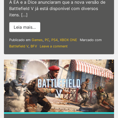
A EA e a Dice anunciaram que a nova versão de
Battlefield V já está disponível com diversos
itens. […]
from EA | Edição do Ano 2 já está dispon
Leia mais…
Publicado em
Games
,
PC
,
PS4
,
XBOX ONE
Marcado com
on
Battlefield V
,
BFV
Leave a comment
EA
|
Edição
do
Ano
2
já
está
disponível
em
Battlefield
V