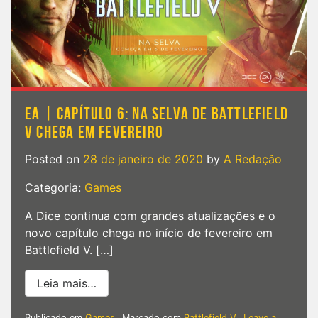
EA | CAPÍTULO 6: NA SELVA DE BATTLEFIELD
V CHEGA EM FEVEREIRO
Posted on
28 de janeiro de 2020
by
A Redação
Categoria:
Games
A Dice continua com grandes atualizações e o
novo capítulo chega no início de fevereiro em
Battlefield V. […]
from EA | Capítulo 6: Na Selva de Battle
Leia mais…
Publicado em
Games
Marcado com
Battlefield V
Leave a