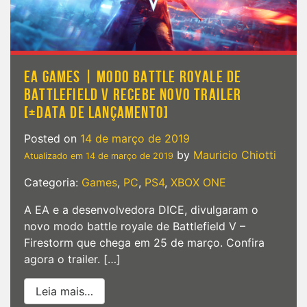
EA GAMES | MODO BATTLE ROYALE DE
BATTLEFIELD V RECEBE NOVO TRAILER
[+DATA DE LANÇAMENTO]
Posted on
14 de março de 2019
by
Mauricio Chiotti
Atualizado em
14 de março de 2019
Categoria:
Games
,
PC
,
PS4
,
XBOX ONE
A EA e a desenvolvedora DICE, divulgaram o
novo modo battle royale de Battlefield V –
Firestorm que chega em 25 de março. Confira
agora o trailer. […]
from EA Games | Modo battle royale de B
Leia mais…