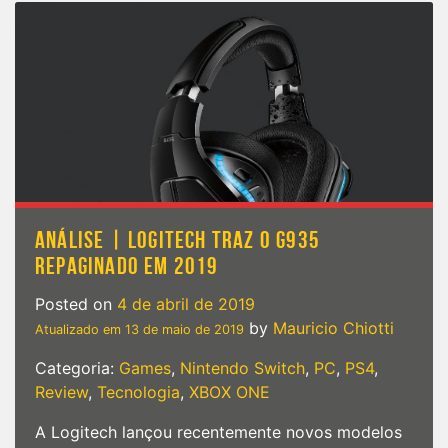
|
Battlefield
V
recebe
grande
update,
com
mapas,
armas
e
mais!
ANÁLISE | LOGITECH TRAZ O G935
REPAGINADO EM 2019
Posted on
4 de abril de 2019
by
Mauricio Chiotti
Atualizado em
13 de maio de 2019
Categoria:
Games
,
Nintendo Switch
,
PC
,
PS4
,
Review
,
Tecnologia
,
XBOX ONE
A Logitech lançou recentemente novos modelos