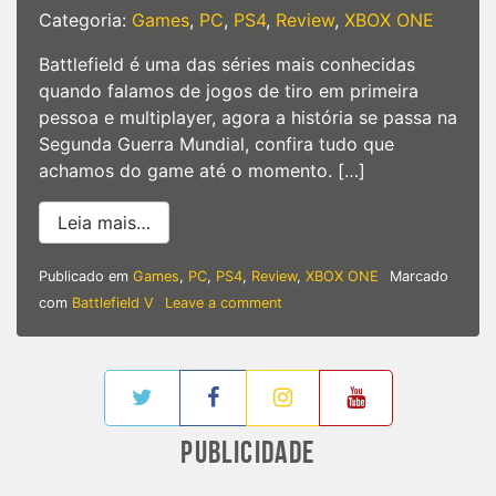
Categoria:
Games
,
PC
,
PS4
,
Review
,
XBOX ONE
Battlefield é uma das séries mais conhecidas
quando falamos de jogos de tiro em primeira
pessoa e multiplayer, agora a história se passa na
Segunda Guerra Mundial, confira tudo que
achamos do game até o momento. […]
from Análise – ‘Battlefield V’ de volta a
Leia mais…
Publicado em
Games
,
PC
,
PS4
,
Review
,
XBOX ONE
Marcado
on
com
Battlefield V
Leave a comment
Análise
–
‘Battlefield
V’
de
volta
PUBLICIDADE
a
segunda
Guerra,