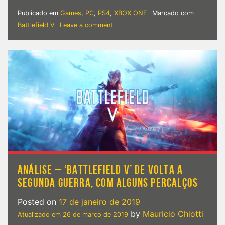
Publicado em
Games
,
PC
,
PS4
,
XBOX ONE
Marcado com
on
Battlefield V
Leave a comment
EA
Games
|
Modo
battle
royale
de
Battlefield
V
recebe
novo
trailer
[+Data
de
Lançamento]
ANÁLISE – ‘BATTLEFIELD V’ DE VOLTA A
SEGUNDA GUERRA, COM ALGUNS PERCALÇOS
Posted on
17 de janeiro de 2019
by
Mauricio Chiotti
Atualizado em
26 de março de 2019