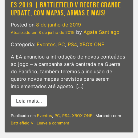
E3 2019 | BATTLEFIELD V RECEBE GRANDE
UPDATE, COM MAPAS, ARMAS E MAIS!
Posted on
8 de junho de 2019
by
Agata Santiago
Atualizado em
8 de junho de 2019
Categoria:
Eventos
,
PC
,
PS4
,
XBOX ONE
A EA anunciou a introdução de novos conteúdos
ao jogo – a campanha será centrada na Guerra
do Pacífico, também teremos a inclusão de
quatro novos mapas previstos para serem
implementados até agosto. […]
from E3 2019 | Battlefield V recebe gra
Leia mais…
Publicado em
Eventos
,
PC
,
PS4
,
XBOX ONE
Marcado com
on
Battlefield V
Leave a comment
E3
2019