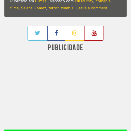
Publicado em
Filmes
Marcado com
Bill Murray
,
comédia
,
on
filme
,
Selena Gomez
,
terror
,
zumbis
Leave a comment
THE
DEAD
DON’T
DIE
|
Bill
PUBLICIDADE
Murray,
Tilda
Swinton,
Adam
Driver
e
até
Selena
Gomez
contra
ZUMBIS