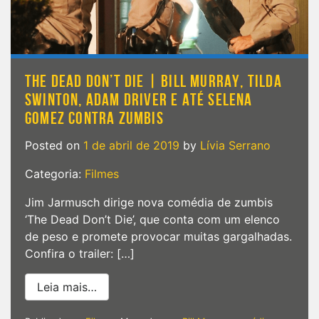
THE DEAD DON’T DIE | BILL MURRAY, TILDA
SWINTON, ADAM DRIVER E ATÉ SELENA
GOMEZ CONTRA ZUMBIS
Posted on
1 de abril de 2019
by
Lívia Serrano
Categoria:
Filmes
Jim Jarmusch dirige nova comédia de zumbis
‘The Dead Don’t Die’, que conta com um elenco
de peso e promete provocar muitas gargalhadas.
Confira o trailer: […]
from THE DEAD DON’T DIE | Bill Murray,
Leia mais…