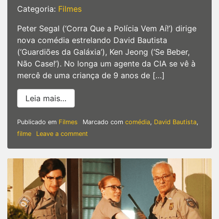
Categoria:
Filmes
Peter Segal (‘Corra Que a Polícia Vem Aí!’) dirige
nova comédia estrelando David Bautista
(‘Guardiões da Galáxia’), Ken Jeong (‘Se Beber,
Não Case!’). No longa um agente da CIA se vê à
mercê de uma criança de 9 anos de […]
from My Spy | David Bautista estrela no
Leia mais…
Publicado em
Filmes
Marcado com
comédia
,
David Bautista
,
on
filme
Leave a comment
My
Spy
|
David
Bautista
estrela
nova
comédia