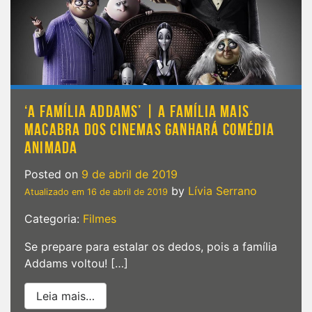
trailer
‘A FAMÍLIA ADDAMS’ | A FAMÍLIA MAIS
MACABRA DOS CINEMAS GANHARÁ COMÉDIA
ANIMADA
Posted on
9 de abril de 2019
by
Lívia Serrano
Atualizado em
16 de abril de 2019
Categoria:
Filmes
Se prepare para estalar os dedos, pois a família
Addams voltou! […]
from ‘A Família Addams’ | A família ma
Leia mais…