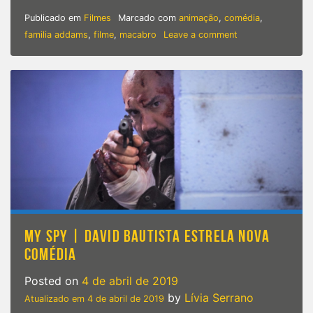
Publicado em
Filmes
Marcado com
animação
,
comédia
,
on
familia addams
,
filme
,
macabro
Leave a comment
‘A
Família
Addams’
|
A
família
mais
macabra
dos
cinemas
ganhará
comédia
animada
MY SPY | DAVID BAUTISTA ESTRELA NOVA
COMÉDIA
Posted on
4 de abril de 2019
by
Lívia Serrano
Atualizado em
4 de abril de 2019