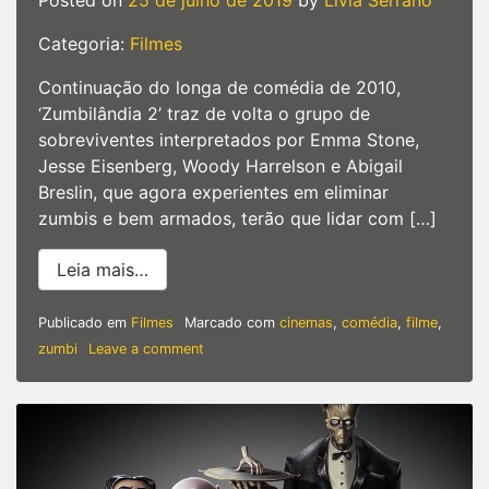
Posted on
25 de julho de 2019
by
Lívia Serrano
Categoria:
Filmes
Continuação do longa de comédia de 2010,
‘Zumbilândia 2’ traz de volta o grupo de
sobreviventes interpretados por Emma Stone,
Jesse Eisenberg, Woody Harrelson e Abigail
Breslin, que agora experientes em eliminar
zumbis e bem armados, terão que lidar com […]
from Após 9 anos ‘Zumbilândia 2’ ganha p
Leia mais…
Publicado em
Filmes
Marcado com
cinemas
,
comédia
,
filme
,
on
zumbi
Leave a comment
Após
9
anos
‘Zumbilândia
2’
ganha
primeiro