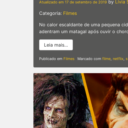
by
Lívia
Atualizado em
17 de setembro de 2019
Categoria:
Filmes
No calor escaldante de uma pequena cid
adentram um matagal após ouvir o choro
from In the Tall Grass | No
Leia mais…
Publicado em
Filmes
Marcado com
filme
,
netflix
,
s