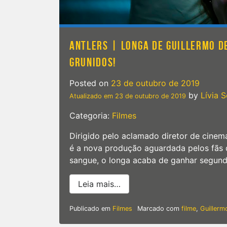
ANTLERS | LONGA DE GUILLERMO D
GRUNIDOS!
Posted on
23 de outubro de 2019
by
Lívia 
Atualizado em
23 de outubro de 2019
Categoria:
Filmes
Dirigido pelo aclamado diretor de cinema 
é a nova produção aguardada pelos fãs d
sangue, o longa acaba de ganhar segundo 
from Antlers | Longa de Gui
Leia mais…
Publicado em
Filmes
Marcado com
filme
,
Guillerm