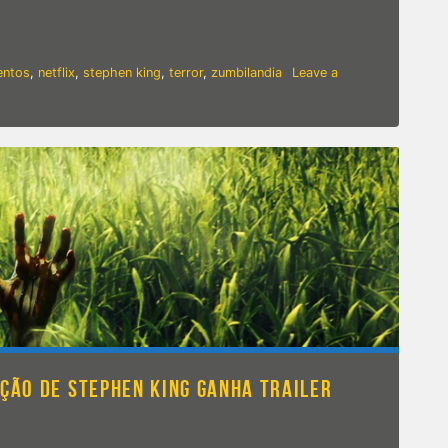
MPERDÍVEIS que estreiam AINDA em 2019
entos
,
netflix
,
stephen king
,
terror
,
zumbilandia
Leave a
AÇÃO DE STEPHEN KING GANHA TRAILER