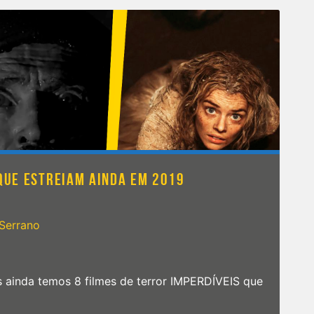
Longa
de
Guillermo
del
Toro
está
recheado
de
viceras
e
grunidos!
 QUE ESTREIAM AINDA EM 2019
 Serrano
s ainda temos 8 filmes de terror IMPERDÍVEIS que