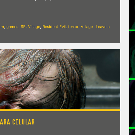
 Village traz terror e novas mecânicas
om
,
games
,
RE: Village
,
Resident Evil
,
terror
,
Village
Leave a
PARA CELULAR