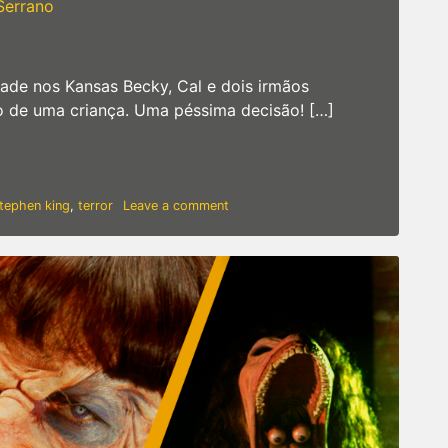
 Serrano
ade nos Kansas Becky, Cal e dois irmãos
 de uma criança. Uma péssima decisão! […]
va adaptação de Stephen King ganha trailer
on
tephen king
,
terror
Leave a comment
In
the
Tall
Grass
|
Nova
adaptação
de
Stephen
King
ganha
trailer