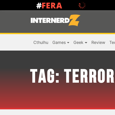
Cthulhu
Games
Geek
Review
Te
TAG:
TERROR