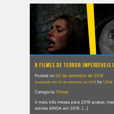
8 FILMES DE TERROR IMPERDÍVEIS
Posted on
20 de setembro de 2019
by
Lívia
Atualizado em
20 de setembro de 2019
Categoria:
Filmes
ó mais três meses para 2019 acabar, ma
estreia AINDA em 2019. […]