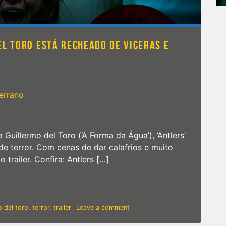
EL TORO ESTÁ RECHEADO DE VICERAS E
Serrano
Guillermo del Toro (‘A Forma da Água’), ‘Antlers’
e terror. Com cenas de dar calafrios e muito
trailer. Confira: Antlers […]
llermo del Toro está recheado de viceras e grunidos!
on
o del toro
,
terror
,
trailer
Leave a comment
Antlers
|