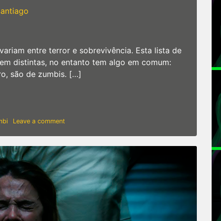
antiago
riam entre terror e sobrevivência. Esta lista de
bem distintas, no entanto tem algo em comum:
ro, são de zumbis. […]
e zumbis para celular
on
mbi
Leave a comment
Os
5
melhores
jogos
de
zumbis
para
celular