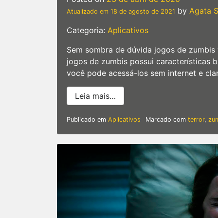
by
Agata S
Atualizado em
18 de agosto de 2021
Categoria:
Aplicativos
Sem sombra de dúvida jogos de zumbis va
jogos de zumbis possui características 
você pode acessá-los sem internet e cla
from Os 5 melhores jogos d
Leia mais…
Publicado em
Aplicativos
Marcado com
terror
,
zu