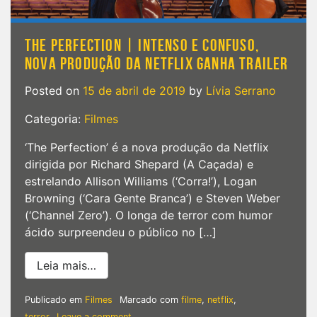
THE PERFECTION | INTENSO E CONFUSO,
NOVA PRODUÇÃO DA NETFLIX GANHA TRAILER
Posted on
15 de abril de 2019
by
Lívia Serrano
Categoria:
Filmes
‘The Perfection’ é a nova produção da Netflix
dirigida por Richard Shepard (A Caçada) e
estrelando Allison Williams (‘Corra!’), Logan
Browning (‘Cara Gente Branca’) e Steven Weber
(‘Channel Zero’). O longa de terror com humor
ácido surpreendeu o público no […]
from The Perfection | Intenso e confuso,
Leia mais…
Publicado em
Filmes
Marcado com
filme
,
netflix
,
on
terror
Leave a comment