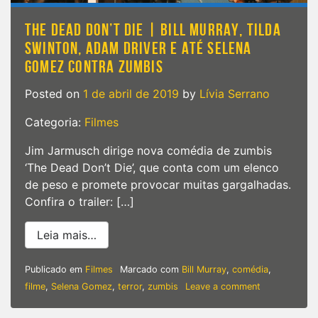
THE DEAD DON’T DIE | BILL MURRAY, TILDA
SWINTON, ADAM DRIVER E ATÉ SELENA
GOMEZ CONTRA ZUMBIS
Posted on
1 de abril de 2019
by
Lívia Serrano
Categoria:
Filmes
Jim Jarmusch dirige nova comédia de zumbis
‘The Dead Don’t Die’, que conta com um elenco
de peso e promete provocar muitas gargalhadas.
Confira o trailer: […]
from THE DEAD DON’T DIE | Bill Murray,
Leia mais…
Publicado em
Filmes
Marcado com
Bill Murray
,
comédia
,
on
filme
,
Selena Gomez
,
terror
,
zumbis
Leave a comment
THE
DEAD