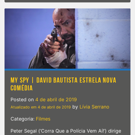
EXTERMINA
DO
FUTURO:
DESTINO
SOMBRIO
|
Confira
as
primeiras
imagens!
MY SPY | DAVID BAUTISTA ESTRELA NOVA
COMÉDIA
Posted on
4 de abril de 2019
by
Lívia Serrano
Atualizado em
4 de abril de 2019
Categoria:
Filmes
Peter Segal (‘Corra Que a Polícia Vem Aí!’) dirige