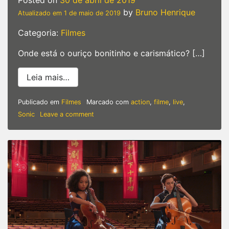
by
Bruno Henrique
Atualizado em
1 de maio de 2019
Categoria:
Filmes
Onde está o ouriço bonitinho e carismático? […]
from Live Action, Sonic está BIZARRO em 
Leia mais…
Publicado em
Filmes
Marcado com
action
,
filme
,
live
,
on
Sonic
Leave a comment
Live
Action,
Sonic
está
BIZARRO
em
novo
trailer