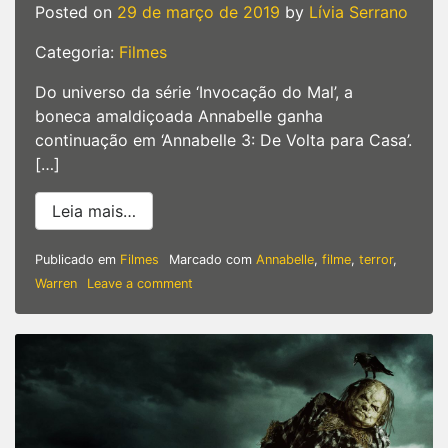
Posted on
29 de março de 2019
by
Lívia Serrano
Categoria:
Filmes
Do universo da série ‘Invocação do Mal’, a
boneca amaldiçoada Annabelle ganha
continuação em ‘Annabelle 3: De Volta para Casa’.
[…]
from Annabelle 3 | A boneca assassina e
Leia mais…
Publicado em
Filmes
Marcado com
Annabelle
,
filme
,
terror
,
on
Warren
Leave a comment
Annabelle
3
|
A
boneca
assassina
está
de