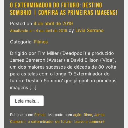
O EXTERMINADOR DO FUTURO: DESTINO
SOMBRIO | CONFIRA AS PRIMEIRAS IMAGENS!
Posted on
4 de abril de 2019
by
Lívia Serrano
Atualizado em
4 de abril de 2019
Categoria:
Filmes
Dirigido por Tim Miller (‘Deadpool’) e produzido
James Cameron (‘Avatar’) e David Ellison (‘Vida’),
um dos maiores sucessos da década de 80 volta
para as telas com o longa ‘O Exterminador do
futuro: Destino Sombrio’ que já ganhou primeiras
imagens […]
from O EXTERMINADOR DO FUTURO: DESTI
Leia mais…
Publicado em
Filmes
Marcado com
ação
,
filme
,
James
on
Cameron
,
o exterminador do futuro
Leave a comment
O