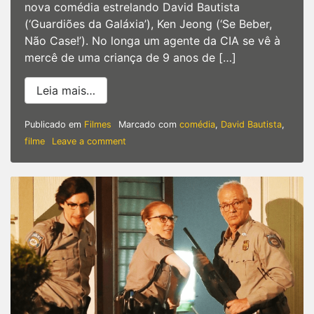
nova comédia estrelando David Bautista
(‘Guardiões da Galáxia’), Ken Jeong (‘Se Beber,
Não Case!’). No longa um agente da CIA se vê à
mercê de uma criança de 9 anos de […]
from My Spy | David Bautista estrela no
Leia mais…
Publicado em
Filmes
Marcado com
comédia
,
David Bautista
,
on
filme
Leave a comment
My
Spy
|
David
Bautista
estrela
nova
comédia