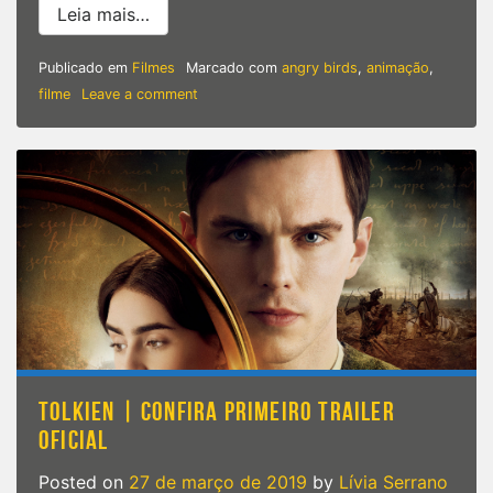
from Angry Birds: O Filme 2 | Agora a gue
Leia mais…
Publicado em
Filmes
Marcado com
angry birds
,
animação
,
on
filme
Leave a comment
Angry
Birds:
O
Filme
2
|
Agora
a
guerra
é
outra!
TOLKIEN | CONFIRA PRIMEIRO TRAILER
OFICIAL
Posted on
27 de março de 2019
by
Lívia Serrano