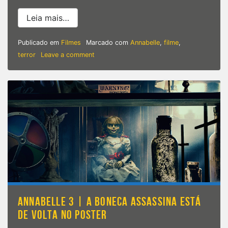
from ANNABELLE COMES HOME – Trailer of
Leia mais…
Publicado em
Filmes
Marcado com
Annabelle
,
filme
,
on
terror
Leave a comment
ANNABELLE
COMES
HOME
–
Trailer
oficial
nos
traz
de
volta
à
casa
Warren
ANNABELLE 3 | A BONECA ASSASSINA ESTÁ
DE VOLTA NO POSTER