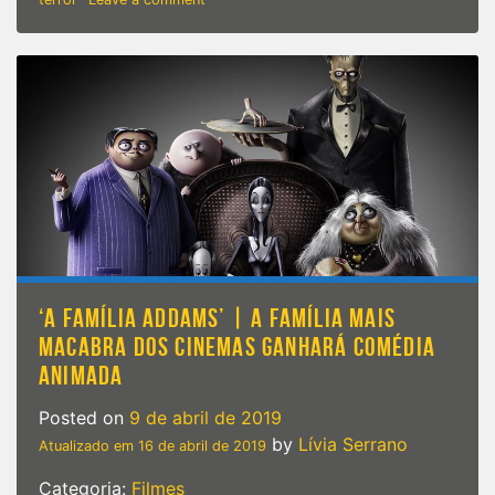
The
Perfection
|
Intenso
e
confuso,
nova
produção
da
Netflix
ganha
trailer
‘A FAMÍLIA ADDAMS’ | A FAMÍLIA MAIS
MACABRA DOS CINEMAS GANHARÁ COMÉDIA
ANIMADA
Posted on
9 de abril de 2019
by
Lívia Serrano
Atualizado em
16 de abril de 2019
Categoria:
Filmes