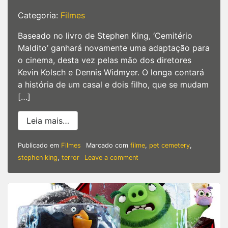
Categoria:
Filmes
Baseado no livro de Stephen King, ‘Cemitério
Maldito’ ganhará novamente uma adaptação para
o cinema, desta vez pelas mão dos diretores
Kevin Kolsch e Dennis Widmyer. O longa contará
a história de um casal e dois filho, que se mudam
[…]
from Cemitério Maldito | Confira cenas
Leia mais…
Publicado em
Filmes
Marcado com
filme
,
pet cemetery
,
on
stephen king
,
terror
Leave a comment
Cemitério
Maldito
|
Confira
cenas
inéditas
de