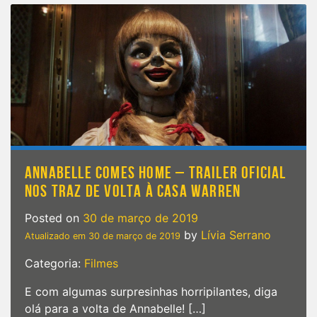
DON’T
DIE
|
Bill
Murray,
Tilda
Swinton,
Adam
Driver
e
até
Selena
Gomez
ANNABELLE COMES HOME – TRAILER OFICIAL
contra
NOS TRAZ DE VOLTA À CASA WARREN
ZUMBIS
Posted on
30 de março de 2019
by
Lívia Serrano
Atualizado em
30 de março de 2019
Categoria:
Filmes
E com algumas surpresinhas horripilantes, diga
olá para a volta de Annabelle! […]