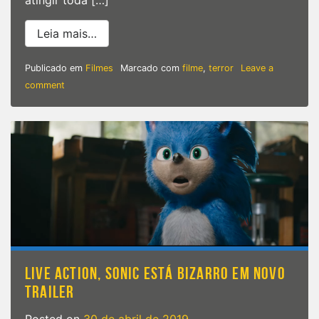
atingir toda […]
from Crawl | Jacaré aterroriza família em
Leia mais…
Publicado em
Filmes
Marcado com
filme
,
terror
Leave a
on
comment
Crawl
|
Jacaré
aterroriza
família
em
novo
trailer
LIVE ACTION, SONIC ESTÁ BIZARRO EM NOVO
TRAILER
Posted on
30 de abril de 2019