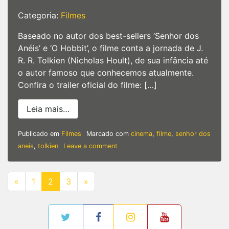
Categoria:
Filmes
Baseado no autor dos best-sellers ‘Senhor dos
Anéis’ e ‘O Hobbit’, o filme conta a jornada de J.
R. R. Tolkien (Nicholas Hoult), de sua infância até
o autor famoso que conhecemos atualmente.
Confira o trailer oficial do filme: […]
from Tolkien | Confira primeiro trailer ofic
Leia mais…
Publicado em
Filmes
Marcado com
cinema
,
filme
,
senhor dos
on
aneis
,
tolkien
Leave a comment
Tolkien
|
Confira
NAVEGAÇÃO
«
1
2
3
»
primeiro
POR
POSTS
trailer
oficial