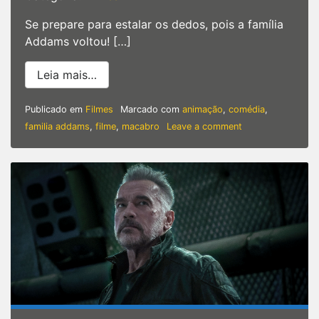
Se prepare para estalar os dedos, pois a família
Addams voltou! […]
from ‘A Família Addams’ | A família ma
Leia mais…
Publicado em
Filmes
Marcado com
animação
,
comédia
,
on
familia addams
,
filme
,
macabro
Leave a comment
‘A
Família
Addams’
|
A
família
mais
macabra
dos
cinemas
ganhará
comédia
animada