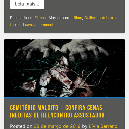
from Scary Stories to Tell in The Dark | 
Leia mais…
Publicado em
Filmes
Marcado com
filme
,
Guillermo del toro
,
on
terror
Leave a comment
Scary
Stories
to
Tell
in
The
Dark
|
Terror
de
Guillermo
Del
Toro
ganha
trailer
CEMITÉRIO MALDITO | CONFIRA CENAS
de
INÉDITAS DE REENCONTRO ASSUSTADOR
dar
MEDO
Posted on
28 de março de 2019
by
Lívia Serrano